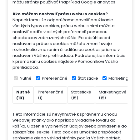
môžu stránky používať (napríklad Google analytics
Ako môžem nastaviť prácu webu s cookies?
Napriek tomu, že odporúčame povoliť používanie
všetkých typov cookies, prácu webu s nimi môžete
nastaviť podľa vlastných preferencií pomocou
checkboxov zobrazených nižšie. Po odsúhlasení
nastavenia práce s cookies môžete zmeniť svoje
rozhodnutie zmazaním či editáciou cookies priamo v
nastavení Vášho prehliadača. Podrobnejšie informácie
k premazaniu cookies nájdete v Pomocníkovi Vášho
prehliadača.
Nutné
Preferenčné
Štatistické
Marketingové
Nutné
Preferenčné
Štatistické
Marketingové
Ne
(13)
(1)
(15)
(15)
(7)
Tieto informácie sú nevyhnutné k správnemu chodu
webovej stránky ako napríklad vkladanie tovaru do
košíka, uloženie vyplnených údajov alebo prihlásenie do
zákazníckej sekcie.
Tieto cookies umožnia prispôsobiť
správanie alebo vzhľad stránky podľa Vašich potrieb,