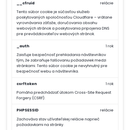
__cfruid
relácie
Tento súbor cookie je súčasťou služieb
poskytovaných spoločnosťou Cloudflare – vrátane
vyrovnávania záťaže, doručovania obsahu
webových stránok a poskytovania pripojenia DNS
pre prevádzkovateľov webových stránok.
_auth
1 rok
Zaisťuje bezpečnosť prehliadania návštevníkov
tým, že zabraňuje falšovaniu požiadaviek medzi
stránkami. Tento súbor cookie je nevyhnutný pre
bezpečnosť webu a návštevníka.
csrftoken
1 rok
Pomáha predchádzať útokom Cross-Site Request
Forgery (CSRF).
PHPSESSID
relácie
Zachováva stav užívateľskej relácie naprieč
požiadavkami na stránky.