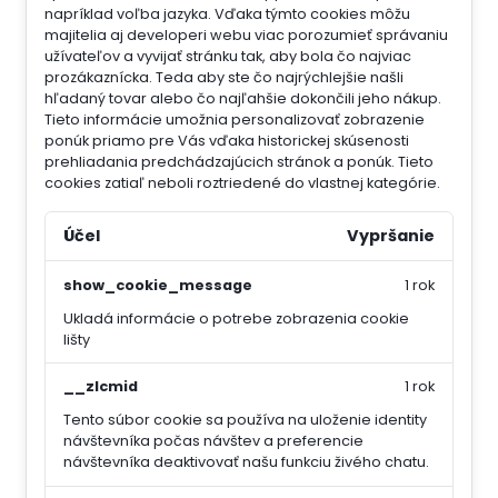
napríklad voľba jazyka.
Vďaka týmto cookies môžu
majitelia aj developeri webu viac porozumieť správaniu
užívateľov a vyvijať stránku tak, aby bola čo najviac
prozákaznícka. Teda aby ste čo najrýchlejšie našli
hľadaný tovar alebo čo najľahšie dokončili jeho nákup.
Tieto informácie umožnia personalizovať zobrazenie
ponúk priamo pre Vás vďaka historickej skúsenosti
prehliadania predchádzajúcich stránok a ponúk.
Tieto
cookies zatiaľ neboli roztriedené do vlastnej kategórie.
Účel
Vypršanie
show_cookie_message
1 rok
Ukladá informácie o potrebe zobrazenia cookie
lišty
__zlcmid
1 rok
Tento súbor cookie sa používa na uloženie identity
návštevníka počas návštev a preferencie
návštevníka deaktivovať našu funkciu živého chatu.