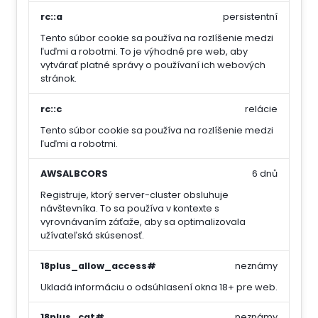
rc::a
persistentní
Tento súbor cookie sa používa na rozlíšenie medzi
ľuďmi a robotmi. To je výhodné pre web, aby
vytvárať platné správy o používaní ich webových
stránok.
rc::c
relácie
Tento súbor cookie sa používa na rozlíšenie medzi
ľuďmi a robotmi.
AWSALBCORS
6 dnů
Registruje, ktorý server-cluster obsluhuje
návštevníka. To sa používa v kontexte s
vyrovnávaním záťaže, aby sa optimalizovala
užívateľská skúsenosť.
18plus_allow_access#
neznámy
Ukladá informáciu o odsúhlasení okna 18+ pre web.
18plus_cat#
neznámy