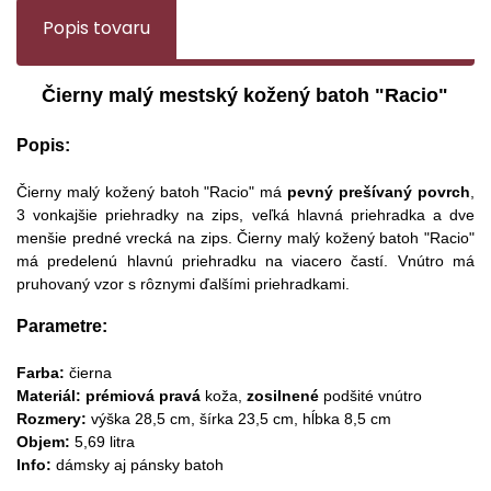
Popis tovaru
Čierny malý mestský kožený batoh "
Racio
"
Popis:
Čierny malý kožený batoh "
Racio
" má
pevný prešívaný povrch
,
3 vonkajšie priehradky na zips, veľká hlavná priehradka a dve
menšie predné vrecká na zips. Čierny malý kožený batoh "
Racio
"
má predelenú hlavnú priehradku na viacero častí. Vnútro má
pruhovaný vzor s rôznymi ďalšími priehradkami.
Parametre:
Farba:
čierna
Materiál:
prémiová
pravá
koža,
zosilnené
podšité vnútro
Rozmery:
výška 28,5 cm, šírka 23,5 cm, hĺbka 8,5 cm
Objem:
5,69 litra
Info:
dámsky aj pánsky batoh