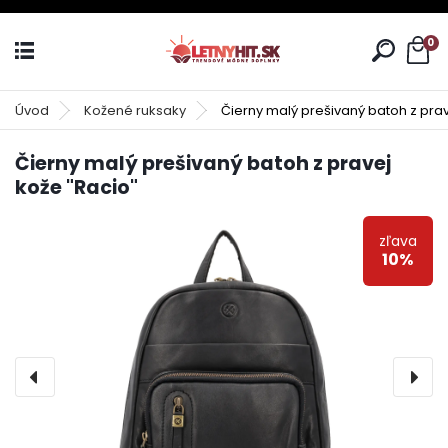
0
Úvod
Kožené ruksaky
Čierny malý prešivaný batoh z prav
Čierny malý prešivaný batoh z pravej
kože "Racio"
zľava
10%