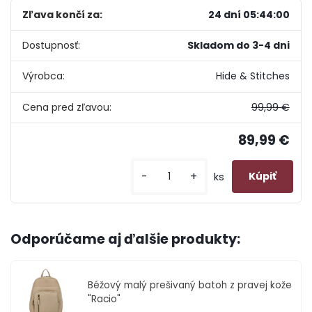
Zľava končí za:
24 dní 05:44:00
Dostupnosť:
Skladom do 3-4 dni
Výrobca:
Hide & Stitches
Cena pred zľavou:
99,99 €
89,99 €
-
+
ks
Odporúčame aj ďalšie produkty:
Béžový malý prešivaný batoh z pravej kože
"Racio"