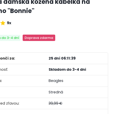
 dámska kožená kabelka na
o "Bonnie"
9x
 do 3-4 dní
Doprava zdarma
ončí za:
25 dní 06:11:38
osť:
Skladom do 3-4 dni
:
Beagles
Stredná
ed zľavou:
39,99 €