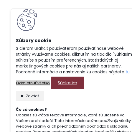
S cieľom uľahčiť používateľom používať naše webové
stránky využívame cookies. Kliknutím na tlačidlo "Súhlasím
súhlasíte s použitím preferenčných, štatistických aj
marketingových cookies pre nás aj našich partnerov.
Podrobné informácie a nastavenia ku cookies nájdete
tu
.
Súhlasím
Odmietnuť všetko
Zavrieť
Čo sú cookies?
Cookies sú krátke textové informácie, ktoré sú uložené vo
Vašom prehliadači. Tieto informácie bežne používajú všetky
webové stránky a ich prechádzaním dochádza k ukladaniu
cookies. Pomocou partnerských skriptov, ktoré môžu stránky