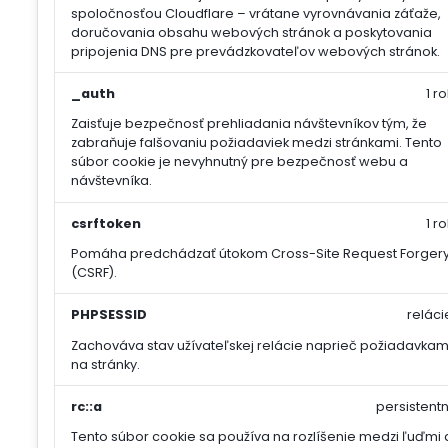
spoločnosťou Cloudflare – vrátane vyrovnávania záťaže,
doručovania obsahu webových stránok a poskytovania
pripojenia DNS pre prevádzkovateľov webových stránok.
_auth
1 ro
Zaisťuje bezpečnosť prehliadania návštevníkov tým, že
zabraňuje falšovaniu požiadaviek medzi stránkami. Tento
súbor cookie je nevyhnutný pre bezpečnosť webu a
návštevníka.
csrftoken
1 ro
Pomáha predchádzať útokom Cross-Site Request Forger
(CSRF).
PHPSESSID
reláci
Zachováva stav užívateľskej relácie naprieč požiadavkam
na stránky.
rc::a
persistentn
Tento súbor cookie sa používa na rozlíšenie medzi ľuďmi 