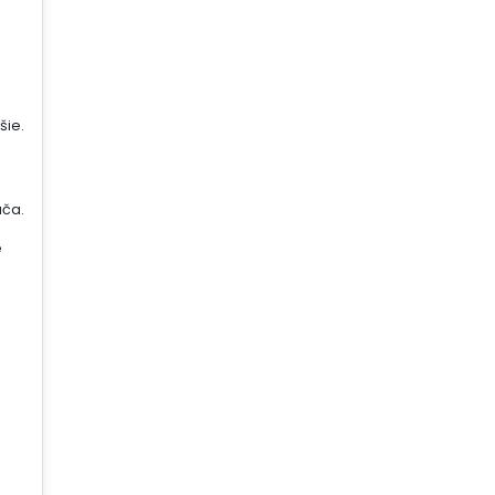
šie.
ača.
é
j