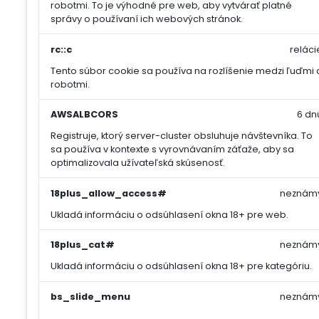
robotmi. To je výhodné pre web, aby vytvárať platné
správy o používaní ich webových stránok.
rc::c
reláci
Tento súbor cookie sa používa na rozlíšenie medzi ľuďmi 
robotmi.
AWSALBCORS
6 dn
Registruje, ktorý server-cluster obsluhuje návštevníka. To
sa používa v kontexte s vyrovnávaním záťaže, aby sa
optimalizovala užívateľská skúsenosť.
18plus_allow_access#
neznám
Ukladá informáciu o odsúhlasení okna 18+ pre web.
18plus_cat#
neznám
Ukladá informáciu o odsúhlasení okna 18+ pre kategóriu.
bs_slide_menu
neznám