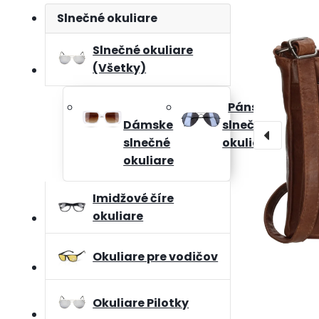
Slnečné okuliare
Slnečné okuliare
(Všetky)
Pánske
Dámske
slnečné
slnečné
okuliare
okuliare
Imidžové číre
okuliare
Okuliare pre vodičov
Okuliare Pilotky