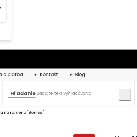
y
a a platba
Kontakt
Blog
Hľadanie
a na rameno "Bonnie"