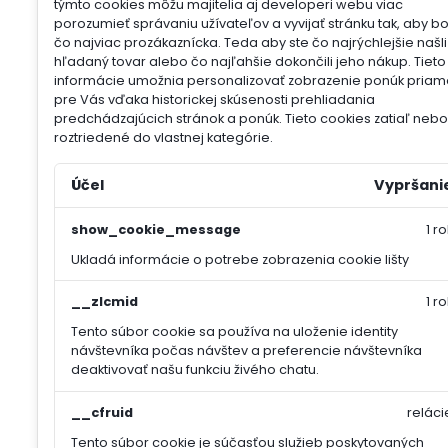
týmto cookies môžu majitelia aj developeri webu viac
porozumieť správaniu užívateľov a vyvijať stránku tak, aby b
čo najviac prozákaznícka. Teda aby ste čo najrýchlejšie našli
hľadaný tovar alebo čo najľahšie dokončili jeho nákup.
Tieto
informácie umožnia personalizovať zobrazenie ponúk priam
pre Vás vďaka historickej skúsenosti prehliadania
predchádzajúcich stránok a ponúk.
Tieto cookies zatiaľ nebol
roztriedené do vlastnej kategórie.
Účel
Vypršani
show_cookie_message
1 ro
Ukladá informácie o potrebe zobrazenia cookie lišty
__zlcmid
1 ro
Tento súbor cookie sa používa na uloženie identity
návštevníka počas návštev a preferencie návštevníka
deaktivovať našu funkciu živého chatu.
__cfruid
reláci
Tento súbor cookie je súčasťou služieb poskytovaných