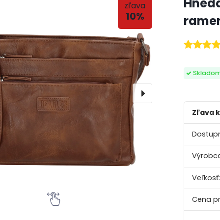
Hnedá
zľava
10%
ramen
Detské
Skladom
slnečné
okuliare
Zľava k
Dostupn
Výrobca
Veľkosť:
Cena pr