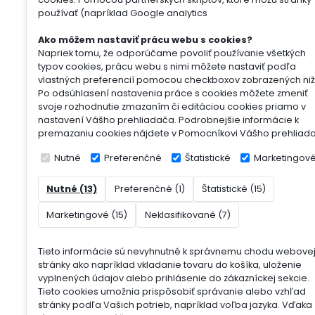
používať (napríklad Google analytics
Ako môžem nastaviť prácu webu s cookies?
Napriek tomu, že odporúčame povoliť používanie všetkých
typov cookies, prácu webu s nimi môžete nastaviť podľa
vlastných preferencií pomocou checkboxov zobrazených niž
Po odsúhlasení nastavenia práce s cookies môžete zmeniť
svoje rozhodnutie zmazaním či editáciou cookies priamo v
nastavení Vášho prehliadača. Podrobnejšie informácie k
premazaniu cookies nájdete v Pomocníkovi Vášho prehliad
Nutné
Preferenčné
Štatistické
Marketingov
Nutné (13)
Preferenčné (1)
Štatistické (15)
Marketingové (15)
Neklasifikované (7)
Tieto informácie sú nevyhnutné k správnemu chodu webove
stránky ako napríklad vkladanie tovaru do košíka, uloženie
vyplnených údajov alebo prihlásenie do zákazníckej sekcie.
Tieto cookies umožnia prispôsobiť správanie alebo vzhľad
stránky podľa Vašich potrieb, napríklad voľba jazyka.
Vďaka