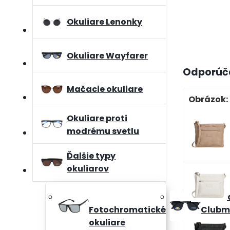
Okuliare Lenonky
Okuliare Wayfarer
Odporúča
Mačacie okuliare
Obrázok:
Okuliare proti
modrému svetlu
Ďalšie typy
okuliarov
Okuli
Fotochromatické
Clubm
okuliare