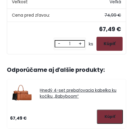
Veľkosť:
Veľká
Cena pred zľavou:
74,99 €
67,49 €
-
+
ks
Odporúčame aj ďalšie produkty:
Hnedý 4-set prebaľovacia kabelka ku
kočíku „Babyboom“
67,49 €