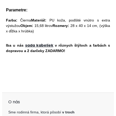
Parametre:
Farba:
Čierna
Materiál:
PU koža, podšité vnútro s extra
výstužou
Objem:
15,68 litrov
Rozmery:
28 x 40 x 14 cm, (výška
x dĺžka x hrúbka)
sada kabeliek
Iba u nás
v rôznych štýloch a farbách s
dopravou a 2 darčeky ZADARMO!
O nás
Sme rodinná firma, ktorá pôsobí
v troch