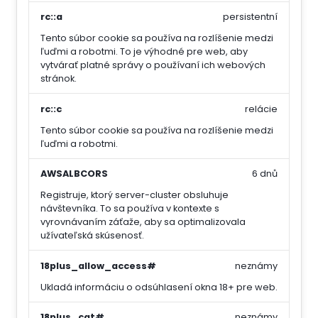
rc::a
persistentní
Tento súbor cookie sa používa na rozlíšenie medzi
ľuďmi a robotmi. To je výhodné pre web, aby
vytvárať platné správy o používaní ich webových
stránok.
rc::c
relácie
Tento súbor cookie sa používa na rozlíšenie medzi
ľuďmi a robotmi.
AWSALBCORS
6 dnů
Registruje, ktorý server-cluster obsluhuje
návštevníka. To sa používa v kontexte s
vyrovnávaním záťaže, aby sa optimalizovala
užívateľská skúsenosť.
18plus_allow_access#
neznámy
Ukladá informáciu o odsúhlasení okna 18+ pre web.
18plus_cat#
neznámy