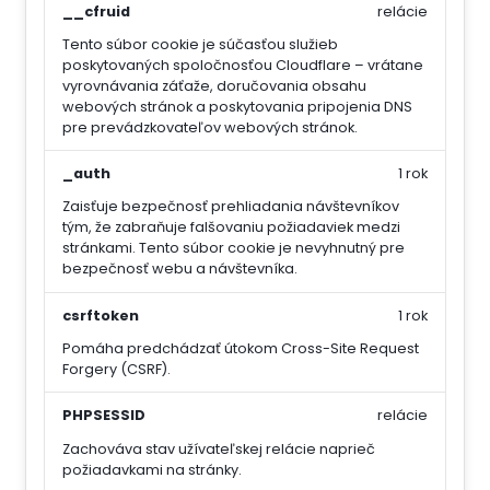
__cfruid
relácie
Tento súbor cookie je súčasťou služieb
poskytovaných spoločnosťou Cloudflare – vrátane
vyrovnávania záťaže, doručovania obsahu
webových stránok a poskytovania pripojenia DNS
pre prevádzkovateľov webových stránok.
_auth
1 rok
Zaisťuje bezpečnosť prehliadania návštevníkov
tým, že zabraňuje falšovaniu požiadaviek medzi
stránkami. Tento súbor cookie je nevyhnutný pre
bezpečnosť webu a návštevníka.
csrftoken
1 rok
Pomáha predchádzať útokom Cross-Site Request
Forgery (CSRF).
PHPSESSID
relácie
Zachováva stav užívateľskej relácie naprieč
požiadavkami na stránky.