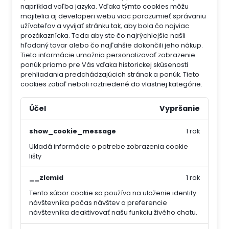
napríklad voľba jazyka.
Vďaka týmto cookies môžu
majitelia aj developeri webu viac porozumieť správaniu
užívateľov a vyvijať stránku tak, aby bola čo najviac
prozákaznícka. Teda aby ste čo najrýchlejšie našli
hľadaný tovar alebo čo najľahšie dokončili jeho nákup.
Tieto informácie umožnia personalizovať zobrazenie
ponúk priamo pre Vás vďaka historickej skúsenosti
prehliadania predchádzajúcich stránok a ponúk.
Tieto
cookies zatiaľ neboli roztriedené do vlastnej kategórie.
Účel
Vypršanie
show_cookie_message
1 rok
Ukladá informácie o potrebe zobrazenia cookie
lišty
__zlcmid
1 rok
Tento súbor cookie sa používa na uloženie identity
návštevníka počas návštev a preferencie
návštevníka deaktivovať našu funkciu živého chatu.