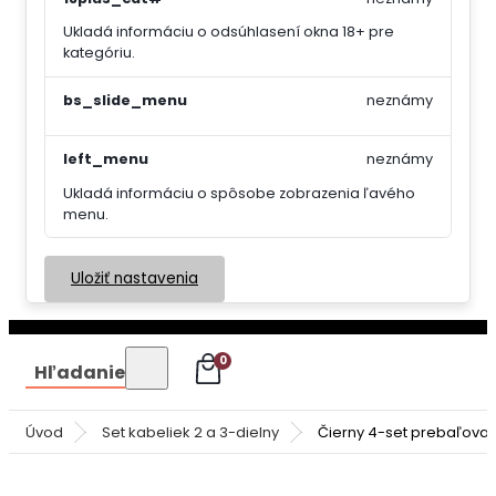
Ukladá informáciu o odsúhlasení okna 18+ pre
kategóriu.
bs_slide_menu
neznámy
left_menu
neznámy
Ukladá informáciu o spôsobe zobrazenia ľavého
menu.
Uložiť nastavenia
0
Hľadanie
Úvod
Set kabeliek 2 a 3-dielny
Čierny 4-set prebaľovac