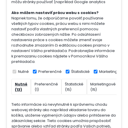
môžu stránky používať (napríklad Google analytics
Ako môžem nastaviť prácu webu s cookies?
Napriek tomu, že odporúčame povoliť používanie
všetkých typov cookies, prácu webu s nimi môžete
nastaviť podľa vlastných preferencií pomocou
checkboxov zobrazených nižšie. Po odsúhlasení
nastavenia práce s cookies môžete zmeniť svoje
rozhodnutie zmazaním či editáciou cookies priamo v
nastavení Vášho prehliadača. Podrobnejšie informácie
k premazaniu cookies nájdete v Pomocníkovi Vášho
prehliadača.
Nutné
Preferenčné
Štatistické
Marketingové
Nutné
Preferenčné
Štatistické
Marketingové
Ne
(13)
(1)
(15)
(15)
(7)
Tieto informácie sú nevyhnutné k správnemu chodu
webovej stránky ako napríklad vkladanie tovaru do
košíka, uloženie vyplnených údajov alebo prihlásenie do
zákazníckej sekcie.
Tieto cookies umožnia prispôsobiť
správanie alebo vzhľad stránky podľa Vašich potrieb,